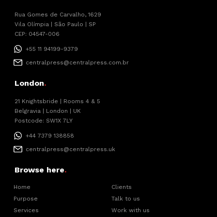
Rua Gomes de Carvalho, 1629
Vila Olímpia | São Paulo | SP
CEP: 04547-006
+55 11 94199-9379
centralpress@centralpress.com.br
London
.
21 Knightsbride | Rooms 4 & 5
Belgravia | London | UK
Postcode: SW1X 7LY
+44 7379 138858
centralpress@centralpress.uk
Browse here
.
Home
Clients
Purpose
Talk to us
Services
Work with us