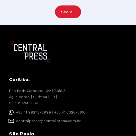
See all
Curitiba
.
Rua Petit Carneiro, 1122 | Sala 3
Água Verde | Curitiba | PR |
CEP: 80240-050
+55 41 99273-8999 | +55 41 3026-2610
centralpress@centralpress.com.br
São Paulo
.